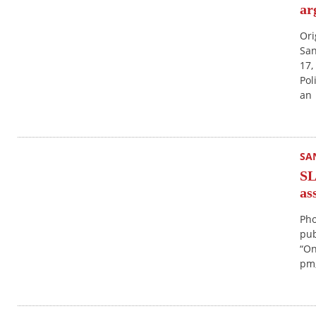
ar
Ori
San
17,
Pol
an
SA
SL
as
Pho
pub
“On
pm,