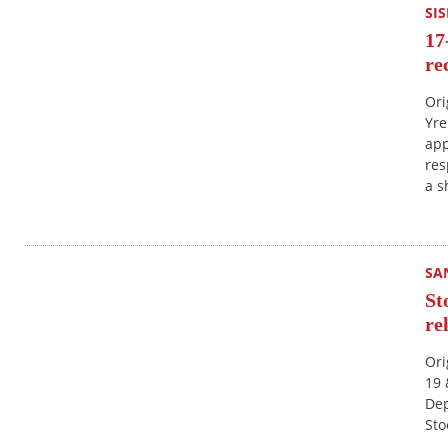
SI
17
re
Ori
Yre
app
res
a s
SA
St
re
Ori
19 
Dep
Sto