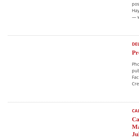
pos
Hay
— w
DE
Pr
Pho
pub
Fac
Cre
CA
Ca
Ma
Ju