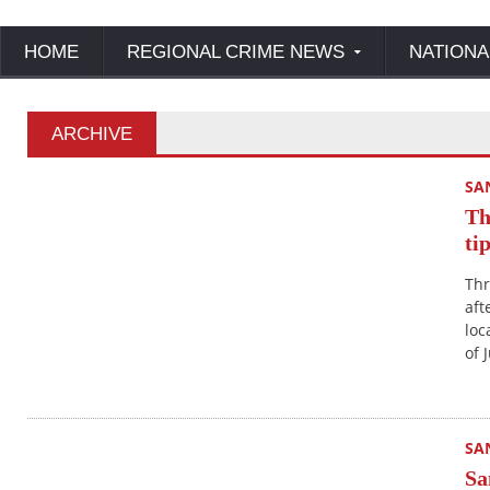
HOME
REGIONAL CRIME NEWS
NATIONA
ARCHIVE
SA
Th
ti
Thr
aft
loc
of 
SA
Sa