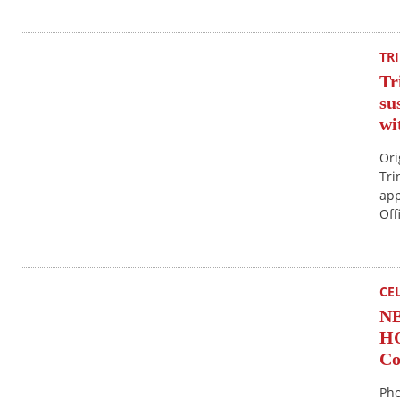
TR
Tr
su
wi
Ori
Tri
app
Off
CE
N
HO
Co
Pho